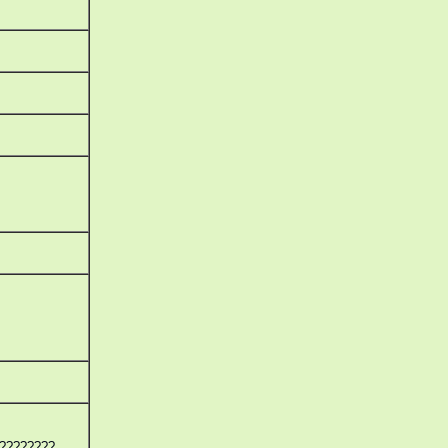
????????