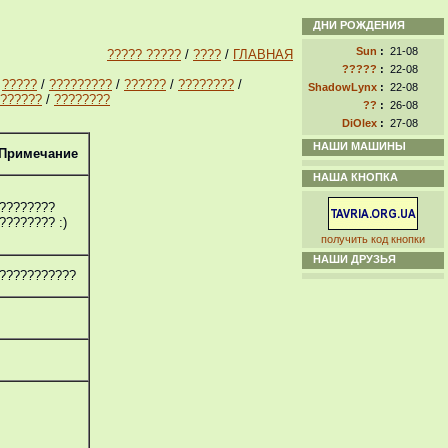
ДНИ РОЖДЕНИЯ
Sun
:
21-08
????? ?????
/
????
/
ГЛАВНАЯ
?????
:
22-08
/
?????
/
?????????
/
??????
/
????????
/
ShadowLynx
:
22-08
??????
/
????????
??
:
26-08
DiOlex
:
27-08
НАШИ МАШИНЫ
Примечание
НАША КНОПКА
????????
???????? :)
получить код кнопки
НАШИ ДРУЗЬЯ
???????????