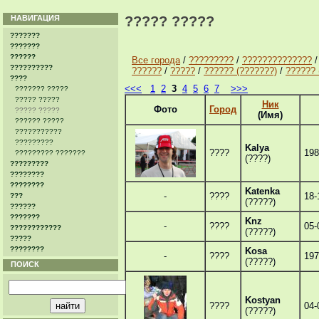
НАВИГАЦИЯ
????? ?????
???????
???????
??????
Все города
/
?????????
/
??????????????
??????????
??????
/
?????
/
?????? (???????)
/
?????? 
????
<<<
1
2
3
4
5
6
7
>>>
??????? ?????
????? ?????
Ник
Фото
Город
????? ?????
(Имя)
?????? ?????
???????????
?????????
Kalya
????
198
????????? ???????
(????)
?????????
????????
????????
Katenka
-
????
18-
???
(?????)
??????
???????
Knz
-
????
05-
????????????
(?????)
?????
????????
Kosa
-
????
197
(?????)
ПОИСК
Kostyan
????
04-
(?????)