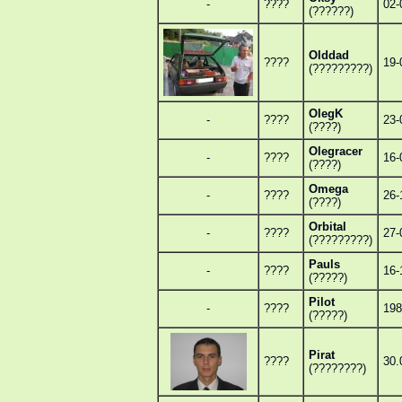
-
????
02-
(??????)
Olddad
????
19-
(?????????)
OlegK
-
????
23-
(????)
Olegracer
-
????
16-
(????)
Omega
-
????
26-
(????)
Orbital
-
????
27-
(?????????)
Pauls
-
????
16-
(?????)
Pilot
-
????
198
(?????)
Pirat
????
30.
(????????)