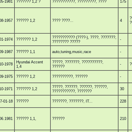
05-1981
??????? 1,2 ?
???????????, ?????????, ????
175
?
08-1957
?????? 1,2
???? ????...
4
?
??????????? (????-), ????, ???????,
01-1974
??????? 1,2
-
???????? ?????
09-1987
?????? 1,1
auto,tuning,music,race
-
Hyundai Accent
?????, ???????, ??????????,
10-1978
-
?
1,4
??????
09-1975
?????? 1,2
??????????, ??????
-
?????, ??????, ??????, ??????,
10-1971
??????? 1,2
30
???????????, ???????
7-01-18
??????
???????, ???????, IT...
228
06.1981
?????? 1,1,
??????
210