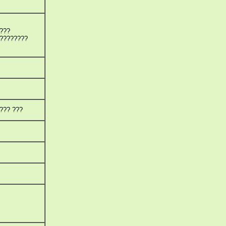
???
????????
??? ???