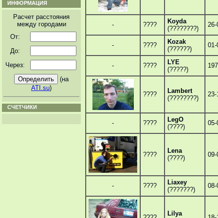
ИНФОРМАЦИЯ
Расчет расстояния
Koyda
между городами
-
????
26-
(????????)
От:
Kozak
-
????
01-
(??????)
До:
LYE
Через:
-
????
197
(?????)
(на
ATI.su
)
Lambert
????
23-
(????????)
СЧЕТЧИКИ
LegO
-
????
05-
(????)
Lena
????
09-
(????)
Liaxey
-
????
08-
(???????)
Lilya
????
18-