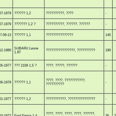
07-1979
?????? 1,2
??????????, ????
-
07-1979
??????? 1,2 ?
??????????, ??????, ??????
-
7-09-13
?????? 1,1
???????????????
145
SUBARU Leone
12-1980
????????????????, ??????????
190
1.8T
05-1977
??? 2109 1,5 ?
????, ?????, ??????
-
????, ????, ???????????,
06-1978
?????? 1,1
-
??????????
01-1977
?????? 1,2
???????????, ???????????????
-
????, ????, ????, ????, ??????,
10-1972
Ford Fiesta 1.4
35
?