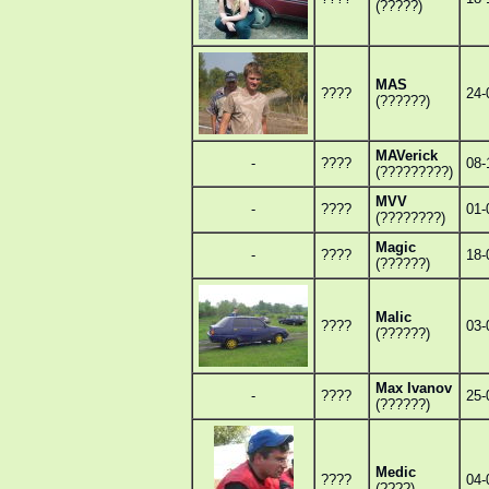
(?????)
MAS
????
24-
(??????)
MAVerick
-
????
08-
(?????????)
MVV
-
????
01-
(????????)
Magic
-
????
18-
(??????)
Malic
????
03-
(??????)
Max Ivanov
-
????
25-
(??????)
Medic
????
04-
(????)