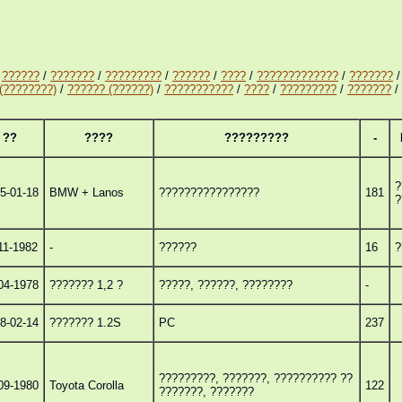
/
??????
/
???????
/
?????????
/
??????
/
????
/
?????????????
/
???????
(????????)
/
?????? (??????)
/
???????????
/
????
/
?????????
/
???????
/
??
????
?????????
-
?
5-01-18
BMW + Lanos
????????????????
181
?
11-1982
-
??????
16
?
04-1978
??????? 1,2 ?
?????, ??????, ????????
-
8-02-14
??????? 1.2S
PC
237
?????????, ???????, ?????????? ??
09-1980
Toyota Corolla
122
???????, ???????