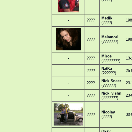
Medik
-
????
198
(????)
Melamori
????
198
(???????)
Miros
-
????
13-
(????????)
NatKa
-
????
25-
(??????)
Nick Sneer
-
????
23-
(??????)
Nick_vishn
-
????
23-
(???????)
Nicolay
????
30-
(????)
Oksy