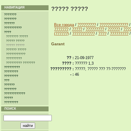
НАВИГАЦИЯ
????? ?????
???????
???????
??????
Все города
/
?????????
/
??????????????
??????????
???????
/
?????
/
?????????
/
??????
/
???
????
(??????)
/
???????????
/
????
/
?????????
??????? ?????
????? ?????
Garant
????? ?????
?????? ?????
???????????
?? :
21-09-1977
?????????
????????? ???????
???? :
?????? 1,3
?????????
????????? :
?????, ????? ??? ??-???????
????????
- :
46
????????
???
??????
???????
????????????
?????
????????
ПОИСК