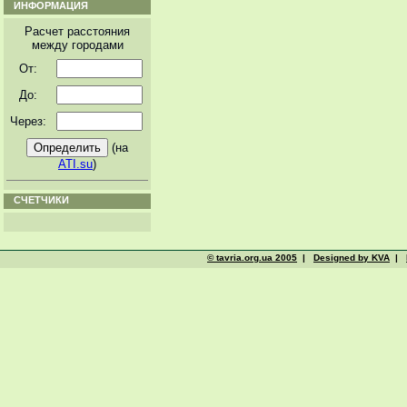
ИНФОРМАЦИЯ
Расчет расстояния
между городами
От:
До:
Через:
(на
ATI.su
)
СЧЕТЧИКИ
© tavria.org.ua 2005
|
Designed by KVA
|