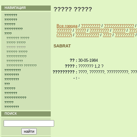
НАВИГАЦИЯ
????? ?????
???????
???????
??????
Все города
/
?????????
/
??????????????
??????????
???????
/
?????
/
?????????
/
??????
/
???
????
(??????)
/
???????????
/
????
/
?????????
??????? ?????
????? ?????
SABRAT
????? ?????
?????? ?????
???????????
?? :
30-05-1984
?????????
????????? ???????
???? :
??????? 1,2 ?
?????????
????????? :
????, ???????, ??????????, ??
????????
- :
-
????????
???
??????
???????
????????????
?????
????????
ПОИСК