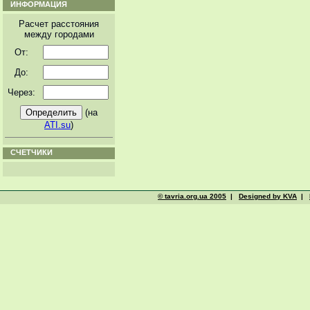
ИНФОРМАЦИЯ
Расчет расстояния
между городами
От:
До:
Через:
(на
ATI.su
)
СЧЕТЧИКИ
© tavria.org.ua 2005
|
Designed by KVA
|