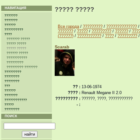
НАВИГАЦИЯ
????? ?????
???????
???????
??????
Все города
/
?????????
/
??????????????
??????????
???????
/
?????
/
?????????
/
??????
/
???
????
(??????)
/
???????????
/
????
/
?????????
??????? ?????
????? ?????
Scarab
????? ?????
?????? ?????
???????????
?????????
????????? ???????
?????????
????????
????????
???
?? :
13-06-1974
??????
???? :
Renault Megane II 2.0
???????
????????? :
??????, ????, ???????????
????????????
- :
?????
????????
ПОИСК