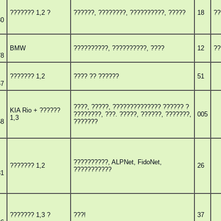
??????? 1,2 ?
??????, ????????, ??????????, ?????
18
??
80
BMW
??????????, ??????????, ????
12
??
78
??????? 1,2
???? ?? ??????
51
67
????, ?????, ?????????????? ?????? ?
KIA Rio + ??????
????????, ???. ?????, ??????, ???????,
005
1,3
58
???????
??????????, ALPNet, FidoNet,
??????? 1,2
26
???????????
81
??????? 1,3 ?
???!
37