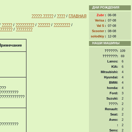
ДНИ РОЖДЕНИЯ
Zubr
:
06-08
????? ?????
/
????
/
ГЛАВНАЯ
Verisa
:
07-08
/
?????
/
?????????
/
??????
/
????????
/
Val S
:
07-08
??????
/
????????
Scooter
:
08-08
solodkiy
:
12-08
НАШИ МАШИНЫ
Примечание
??????:
109
???????:
69
Lanos:
6
KIA:
6
Mitsubishi:
4
Hyundai:
4
BMW:
4
???
honda:
4
?????????
Ford:
3
????????????
Suzuki:
2
????:
2
Renault:
2
Seat:
2
Aveo:
2
?????????
:
2
Sens:
2