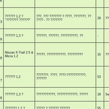
86
?????? 1,2 ?
???, ??? ??????? ? ????, ???????, ??
29
??
"??????? ??????"
???? - ?? ???????
73
?????? 1,3 ?
??????, ??????, ??????????, ??
-
79
Nissan X-Trail 2.5 &
?????, ???????????, ?????????
15
??
Micra 1.2
78
???????, ????, ????-???????????,
?????? 1,2
53
??????
77
?????? 1,3 ?
???????????, ????????????, ?????
19
Se
78
??????? 1,2 ?
????? ? ?????? ??????
55