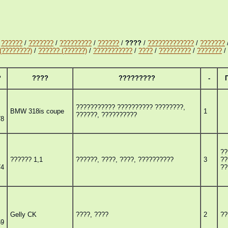
/
??????
/
???????
/
?????????
/
??????
/
????
/
?????????????
/
???????
(????????)
/
?????? (??????)
/
???????????
/
????
/
?????????
/
???????
/
?
????
?????????
-
??????????? ?????????? ????????,
BMW 318is coupe
1
??????, ??????????
78
??
?????? 1,1
??????, ????, ????, ??????????
3
??
74
??
Gelly CK
????, ????
2
??
59