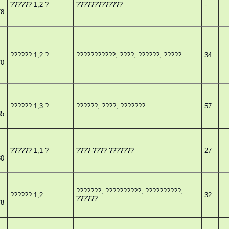
?????? 1,2 ?
?????????????
-
78
?????? 1,2 ?
???????????, ????, ??????, ?????
34
70
?????? 1,3 ?
??????, ????, ???????
57
85
?????? 1,1 ?
????-???? ???????
27
80
???????, ??????????, ??????????,
?????? 1,2
32
??????
78