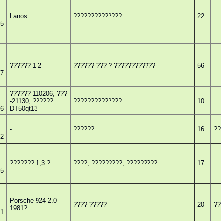
Lanos
??????????????
22
75
?????? 1,2
?????? ??? ? ????????????
56
77
?????? 110206, ???
-21130, ??????
??????????????
10
76
DT50qt13
-
??????
16
??
82
??????? 1,3 ?
????, ?????????, ?????????
17
75
Porsche 924 2.0
???? ?????
20
??
1981?.
71