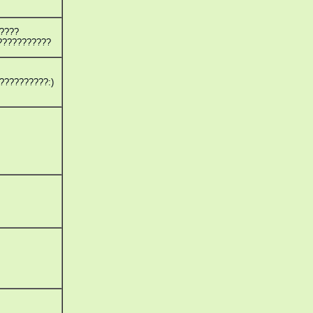
????
???????????
??????????:)