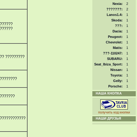
Nexia:
2
???????:
2
Lanos1.4:
1
Skoda:
1
??????
???:
1
??????
Dacia:
1
Peugeot:
1
Chevrolet:
1
Matis:
1
???-110247:
1
?? ?????????
SUBARU:
1
Seat_Ibiza_Sport:
1
Nissan:
1
Toyota:
1
????????
Gelly:
1
Porsche:
1
НАША КНОПКА
???????
получить код кнопки
????????????
НАШИ ДРУЗЬЯ