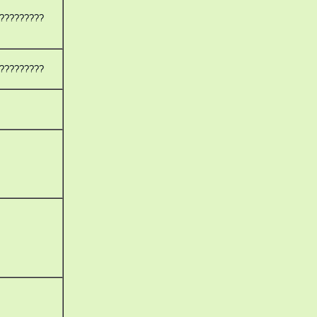
?????????
?????????