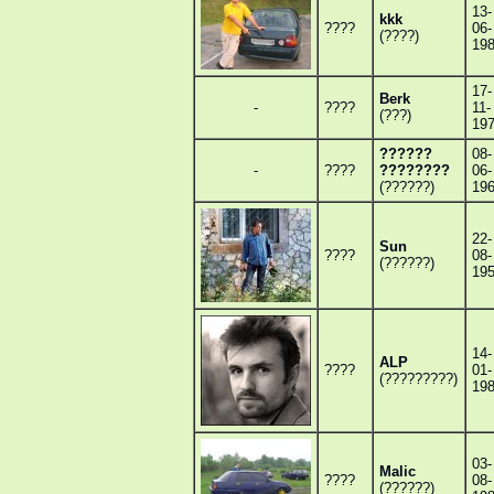
13-
kkk
????
06-
(????)
19
17-
Berk
-
????
11-
(???)
19
??????
08-
-
????
????????
06-
(??????)
19
22-
Sun
????
08-
(??????)
19
14-
ALP
????
01-
(?????????)
19
03-
Malic
????
08-
(??????)