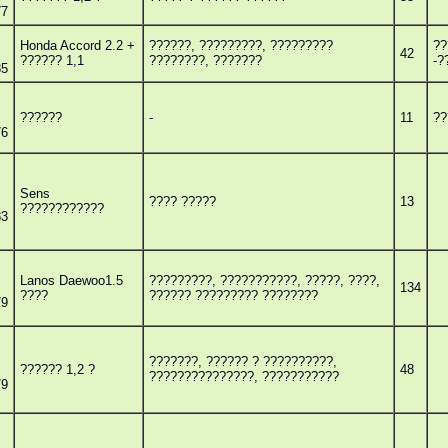
77
Honda Accord 2.2 +
??????, ?????????, ?????????
??
42
?????? 1,1
????????, ???????
-?
85
??????
-
11
??
76
Sens
???? ?????
13
????????????
83
Lanos Daewoo1.5
?????????, ???????????, ?????, ????,
134
????
?????? ????????? ????????
79
???????, ?????? ? ??????????,
?????? 1,2 ?
48
???????????????, ???????????
79