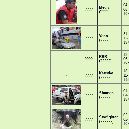
04-
Medic
????
06-
(????)
19
31-
Vano
????
12-
(????)
19
13-
RRR
-
????
06-
(?????)
19
18-
Katenka
-
????
11-
(?????)
19
01-
Shaman
????
04-
(?????)
19
02-
Starfighter
????
02-
(??????)
19