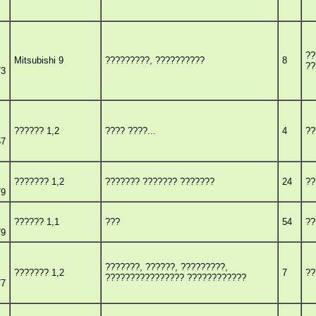
??
Mitsubishi 9
?????????, ??????????
8
??
73
?????? 1,2
???? ????...
4
??
57
??????? 1,2
??????? ??????? ???????
24
??
79
?????? 1,1
???
54
??
79
???????, ??????, ?????????,
??????? 1,2
7
??
???????????????? ????????????
77