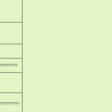
??????????
???????????