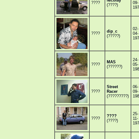
Nicolay
????
09-
(????)
19
02-
dip_c
????
04-
(?????)
19
24-
MAS
????
05-
(??????)
19
Street
06-
????
Racer
09-
(?????????)
19
25-
????
????
11-
(????)
19