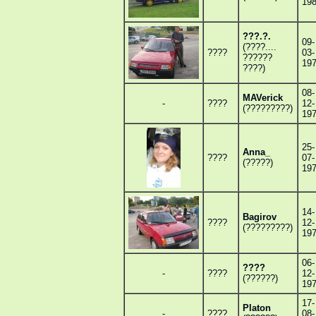
19
???.?.
09-
(????....
????
03-
??????
19
????)
08-
MAVerick
-
????
12-
(?????????)
19
25-
Anna_
????
07-
(?????)
19
14-
Bagirov
????
12-
(?????????)
19
06-
????
-
????
12-
(??????)
19
17-
Platon
-
????
08-