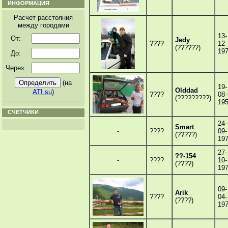
ИНФОРМАЦИЯ
Расчет расстояния
между городами
13-
От:
Jedy
????
12-
(??????)
19
До:
Через:
(на
19-
Olddad
ATI.su
)
????
08-
(?????????)
19
СЧЕТЧИКИ
24-
Smart
-
????
09-
(?????)
19
27-
??-154
-
????
10-
(????)
19
09-
Arik
????
04-
(????)
19