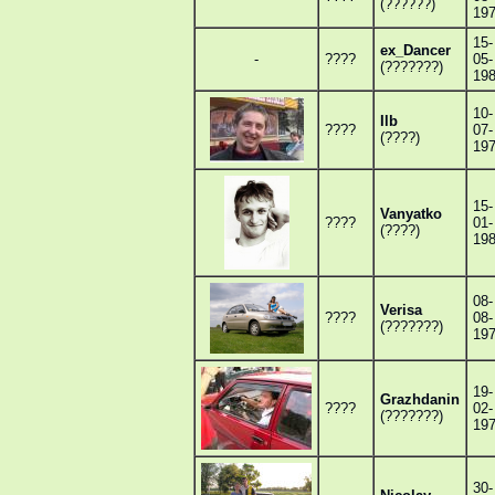
(??????)
19
15-
ex_Dancer
-
????
05-
(???????)
19
10-
Ilb
????
07-
(????)
19
15-
Vanyatko
????
01-
(????)
19
08-
Verisa
????
08-
(???????)
19
19-
Grazhdanin
????
02-
(???????)
19
30-