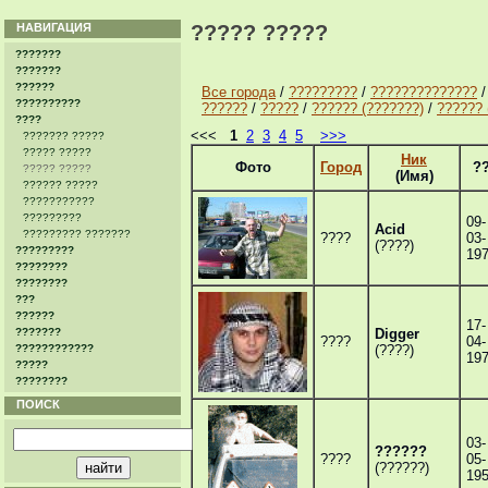
НАВИГАЦИЯ
????? ?????
???????
???????
??????
Все города
/
?????????
/
??????????????
??????????
??????
/
?????
/
?????? (???????)
/
?????? 
????
<<<
1
2
3
4
5
>>>
??????? ?????
????? ?????
Ник
Фото
Город
?
????? ?????
(Имя)
?????? ?????
???????????
?????????
09-
Acid
????????? ???????
????
03-
(????)
?????????
19
????????
????????
???
??????
17-
???????
Digger
????
04-
????????????
(????)
19
?????
????????
ПОИСК
03-
??????
????
05-
(??????)
19