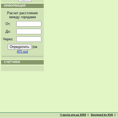
ИНФОРМАЦИЯ
Расчет расстояния
между городами
От:
До:
Через:
(на
ATI.su
)
СЧЕТЧИКИ
© tavria.org.ua 2005
|
Designed by KVA
|